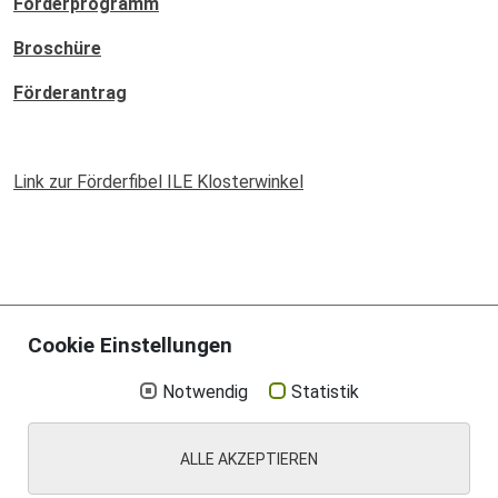
Förderprogramm
Broschüre
Förderantrag
Link zur Förderfibel ILE Klosterwinkel
Cookie Einstellungen
Notwendig
Statistik
Aktuelles
Impressum
Datenschutz
Suche
ALLE AKZEPTIEREN
Kontakt
Cookie Einstellungen