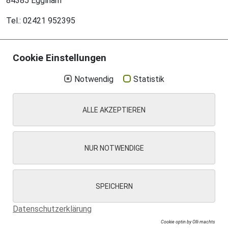
84385 Egglham
Tel.: 02421 952395
Cookie Einstellungen
Notwendig
Statistik
Aktuelles
Impressum
Datenschutz
Suche
ALLE AKZEPTIEREN
Kontakt
Cookie Einstellungen
NUR NOTWENDIGE
SPEICHERN
© 2025 . Gemeinde Egglham, Niederbayern
Datenschutzerklärung
Cookie optin by Olli machts