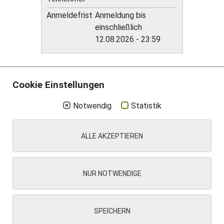
Anmeldefrist
Anmeldung bis
einschließlich
12.08.2026 - 23:59
Cookie Einstellungen
Notwendig
Statistik
Aktuelles
Impressum
Datenschutz
Suche
ALLE AKZEPTIEREN
Kontakt
Cookie Einstellungen
NUR NOTWENDIGE
SPEICHERN
© 2025 . Gemeinde Egglham, Niederbayern