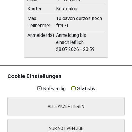
Kosten
Kostenlos
Max.
10 davon derzeit noch
Teilnehmer
frei -1
Anmeldefrist
Anmeldung bis
einschließlich
28.07.2026 - 23:59
Cookie Einstellungen
Notwendig
Statistik
Aktuelles
Impressum
Datenschutz
Suche
ALLE AKZEPTIEREN
Kontakt
Cookie Einstellungen
NUR NOTWENDIGE