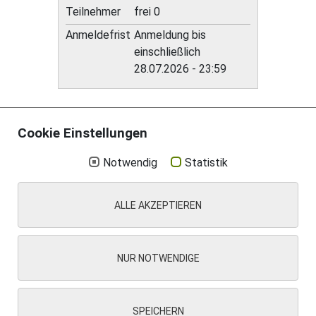
Teilnehmer
frei 0
Anmeldefrist
Anmeldung bis
einschließlich
28.07.2026 - 23:59
Cookie Einstellungen
Notwendig
Statistik
Aktuelles
Impressum
Datenschutz
Suche
ALLE AKZEPTIEREN
Kontakt
Cookie Einstellungen
NUR NOTWENDIGE
SPEICHERN